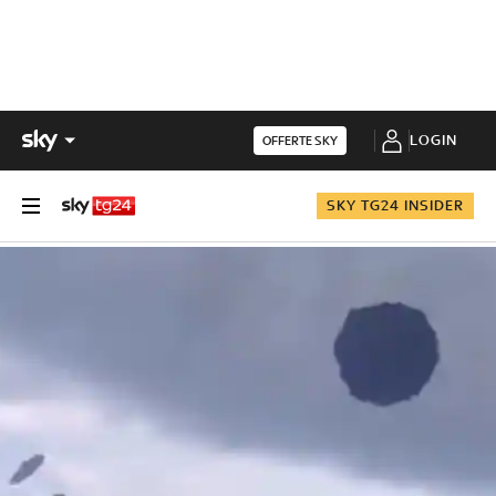
LOGIN
OFFERTE SKY
SKY TG24 INSIDER