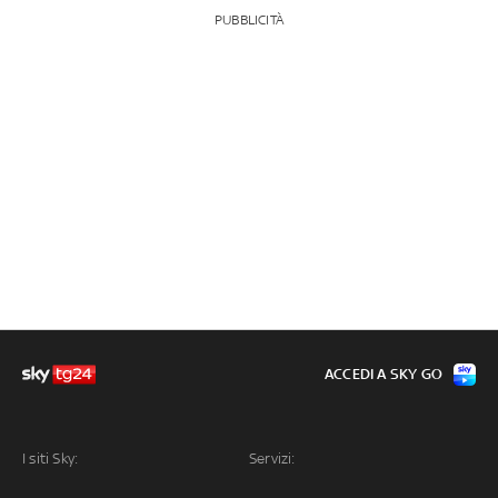
PUBBLICITÀ
ACCEDI A SKY GO
I siti Sky:
Servizi: