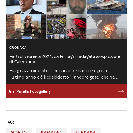
CRONACA
Fatti di cronaca 2024, da Ferragni indagata a esplosione
di Calenzano
Fra gli avvenimenti di cronaca che hanno segnato
l’ultimo anno c’è il cosiddetto “Pandoro gate” che ha
coinvolto l’imprenditrice digitale. Poi le proteste degli
agricoltori, le stragi in famiglia - Altavilla Milicia, Cisterna di
Vai alla Fotogallery
Latina, Paderno Dugnano e Nuoro -, gli incidenti sul
lavoro - da Firenze a Bargi -, le inchieste sui casi di
dossieraggio, Toti ai domiciliari, il ritorno in Italia di Chico
Forti, il naufragio del Bayesian, l’omicidio di Sharon
TAG:
Verzeni e l’inchiesta sulle curve ultras
MORTO
BAMBINO
FERRARA