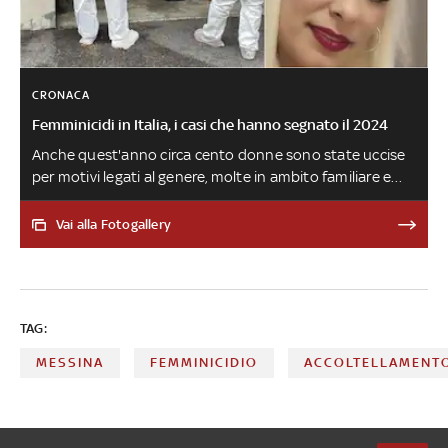
CRONACA
Femminicidi in Italia, i casi che hanno segnato il 2024
Anche quest'anno circa cento donne sono state uccise
per motivi legati al genere, molte in ambito familiare e
per mano del proprio partner o ex partner. Ecco alcune
vicende che hanno scosso l'opinione pubblica
Vai alla Fotogallery
TAG:
MESSINA
FEMMINICIDIO
ACCOLTELLAMENT