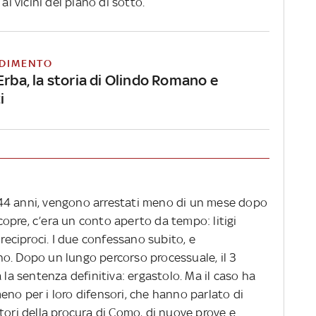
ai vicini del piano di sotto.
DIMENTO
Erba, la storia di Olindo Romano e
i
44 anni, vengono arrestati meno di un mese dopo
scopre, c’era un conto aperto da tempo: litigi
 reciproci. I due confessano subito, e
o. Dopo un lungo percorso processuale, il 3
 la sentenza definitiva: ergastolo. Ma il caso ha
no per i loro difensori, che hanno parlato di
tori della procura di Como, di nuove prove e