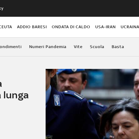
ky
CEUTA
ADDIO BARESI
ONDATA DI CALDO
USA-IRAN
UCRAIN
ondimenti
Numeri Pandemia
Vite
Scuola
Basta
a
a lunga