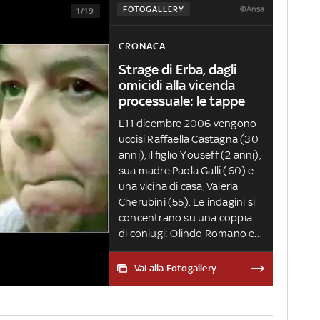
©Ansa
FOTOGALLERY
1/19
CRONACA
Strage di Erba, dagli
omicidi alla vicenda
processuale: le tappe
L’11 dicembre 2006 vengono
uccisi Raffaella Castagna (30
anni), il figlio Youseff (2 anni),
sua madre Paola Galli (60) e
una vicina di casa, Valeria
Cherubini (55). Le indagini si
concentrano su una coppia
di coniugi: Olindo Romano e
Rosa Bazzi. I due ora stanno
scontando l’ergastolo. Il 25
Vai alla Fotogallery
marzo 2025 la Cassazione ha
rigettato il ricorso presentato
dai difensori della coppia