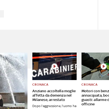
contro la decisione
della Corte d'Appello di
Brescia che aveva già respinto
E
l'istanza di revisione della
sentenza del carcere a vita
CRONACA
CRONACA
Anziano accoltella moglie
Motori con benz
affetta da demenza nel
annacquata, bo
Milanese, arrestato
guasti: allarme 
officine
Dopo l’aggressione, l’uomo ha