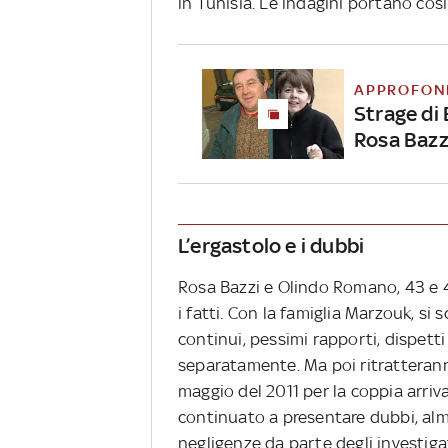
in Tunisia. Le indagini portano così 
APPROFON
Strage di 
Rosa Bazz
L’ergastolo e i dubbi
Rosa Bazzi e Olindo Romano, 43 e 
i fatti. Con la famiglia Marzouk, si 
continui, pessimi rapporti, dispetti
separatamente. Ma poi ritratterann
maggio del 2011 per la coppia arriva
continuato a presentare dubbi, alme
negligenze da parte degli investiga