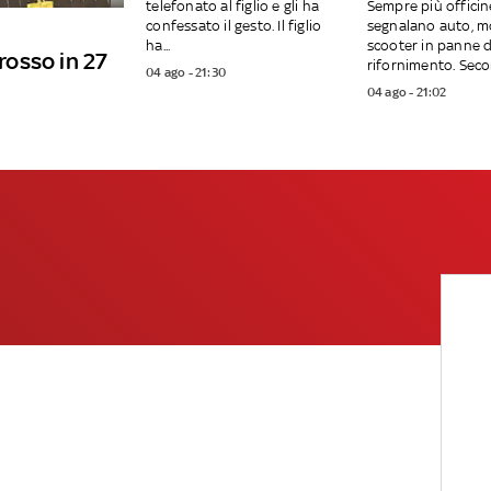
telefonato al figlio e gli ha
Sempre più officin
confessato il gesto. Il figlio
segnalano auto, m
ha...
scooter in panne d
 rosso in 27
rifornimento. Secon
04 ago - 21:30
04 ago - 21:02