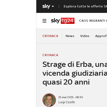
Esplora tutte le offerte S
CAOS MIGRANTI 
CRONACA
News
Video
Approf
CRONACA
Strage di Erba, un
vicenda giudiziari
quasi 20 anni
25 mar 2025 - 08:30
Luigi Casillo