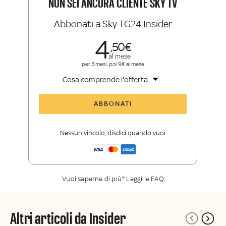
NON SEI ANCORA CLIENTE SKY TV
Abbonati a Sky TG24 Insider
4
50
al mese
per 3 mesi, poi 9€ al mese
Cosa comprende l'offerta
Tutti gli articoli di Sky TG24 Insider
ABBONATI
Approfondimenti
,
opinioni e punti di
vista autorevoli
Nessun vincolo, disdici quando vuoi
La newsletter esclusiva di Sky TG24
Insider
Vuoi saperne di più? Leggi le FAQ
Altri articoli da Insider