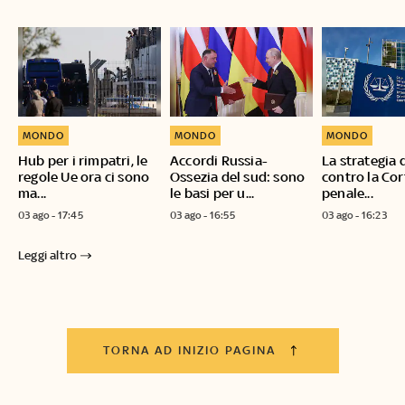
MONDO
MONDO
MONDO
Hub per i rimpatri, le
Accordi Russia-
La strategia 
regole Ue ora ci sono
Ossezia del sud: sono
contro la Cor
ma...
le basi per u...
penale...
03 ago - 17:45
03 ago - 16:55
03 ago - 16:23
Leggi altro
TORNA AD INIZIO PAGINA