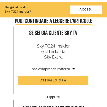
Hai già attivato
ACCEDI
Sky TG24 Insider?
PUOI CONTINUARE A LEGGERE L'ARTICOLO:
SE SEI GIÀ CLIENTE SKY TV
Sky TG24 Insider
è offerto da
Sky Extra
Cosa comprende l'offerta
Tutti gli articoli di Sky TG24 Insider e
ATTIVALO ORA
Sky Sport Insider
Approfondimenti, opinioni e punti di
vista autorevoli
Oppure
La newsletter esclusiva di Sky TG24
Insider e Sky Sport Insider