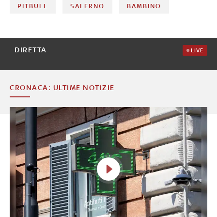
PITBULL
SALERNO
BAMBINO
DIRETTA
LIVE
CRONACA: ULTIME NOTIZIE