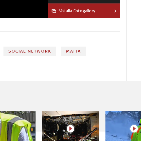
ByteDance, la casa madre del
social
Vai alla Fotogallery
SOCIAL NETWORK
MAFIA