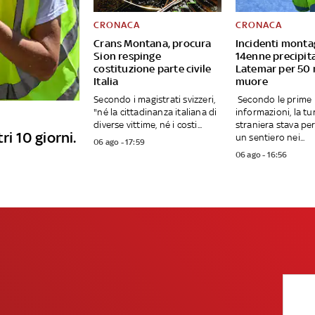
CRONACA
CRONACA
Crans Montana, procura
Incidenti monta
Sion respinge
14enne precipita
costituzione parte civile
Latemar per 50 
Italia
muore
Secondo i magistrati svizzeri,
Secondo le prime
"né la cittadinanza italiana di
informazioni, la tu
diverse vittime, né i costi...
straniera stava p
ri 10 giorni.
un sentiero nei...
06 ago - 17:59
06 ago - 16:56