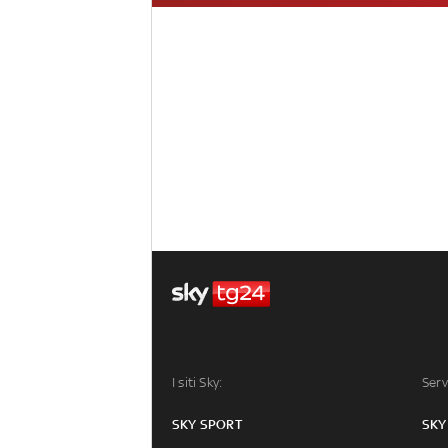
I siti Sky:
Serv
SKY SPORT
SKY