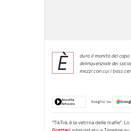
È
duro il monito del capo 
delinquenziale dei socia
mezzi con cui i boss cer
Ascolta
Sceglici su:
Googl
Articolo
"TikTok è la vetrina delle mafie". L
Gratteri
intervistato a Timeline su R