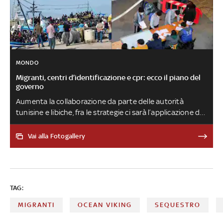
MONDO
Migranti, centri d’identificazione e cpr: ecco il piano del
governo
Aumenta la collaborazione da parte delle autorità
tunisine e libiche, fra le strategie ci sarà l’applicazione del
progetto di sviluppo con questi Paesi. Già nelle prossime
settimane saranno aperti due nuovi centri di
Vai alla Fotogallery
trattenimento e identificazione che porterebbero a sei il
numero di strutture già attive per i rimpatri
TAG:
MIGRANTI
OCEAN VIKING
SEQUESTRO