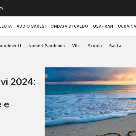
ky
CEUTA
ADDIO BARESI
ONDATA DI CALDO
USA-IRAN
UCRAIN
ondimenti
Numeri Pandemia
Vite
Scuola
Basta
ivi 2024:
 e