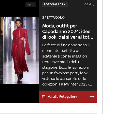
©Getty
FOTOGALLERY
1/15
SPETTACOLO
Moda, outfit per
Capodanno 2024: idee
di look, dal silver al total
red
Le feste di fine anno sono il
momento perfetto per
scatenarsi con le maggiori
tendenze moda della
stagione. Ecco le ispirazioni
per un favoloso party look
viste sulle passerelle delle
collezioni Fall/Winter 2023-
24. Abito lungo, corto, in
velluto, con paillettes o metal,
Vai alla Fotogallery
a ciascuna il proprio outfit
con cui accendere di luce la
notte più lunga dell'anno A