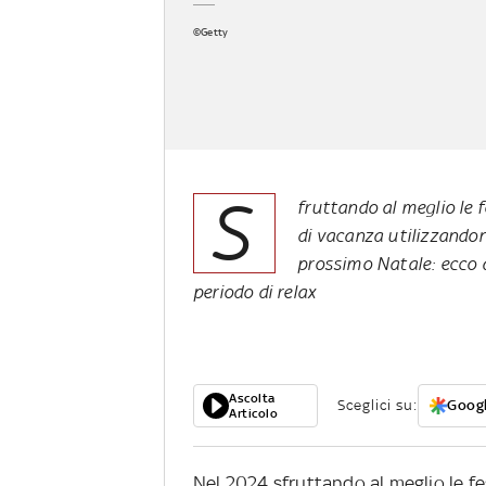
©Getty
S
fruttando al meglio le f
di vacanza utilizzandone
prossimo Natale: ecco a
periodo di relax
Ascolta
Sceglici su:
Googl
Articolo
Nel 2024 sfruttando al meglio le fe