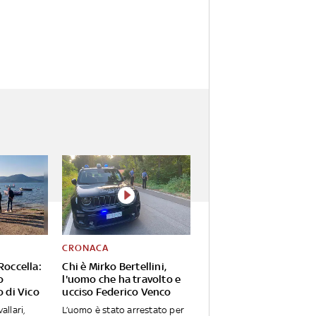
CRONACA
Roccella:
Chi è Mirko Bertellini,
o
l'uomo che ha travolto e
o di Vico
ucciso Federico Venco
allari,
L’uomo è stato arrestato per