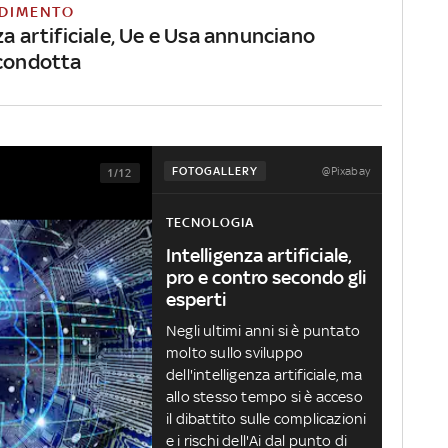
DIMENTO
za artificiale, Ue e Usa annunciano
 condotta
@Pixabay
FOTOGALLERY
1/12
TECNOLOGIA
Intelligenza artificiale,
pro e contro secondo gli
esperti
Negli ultimi anni si è puntato
molto sullo sviluppo
dell'intelligenza artificiale, ma
allo stesso tempo si è acceso
il dibattito sulle complicazioni
e i rischi dell'Ai dal punto di