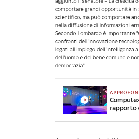
aggiunto il senatore – La crescita d
comportare grandi opportunità in s
scientifico, ma può comportare anc
nella diffusione di informazioni erra
Secondo Lombardo è importante "u
confronti dell'innovazione tecnologi
legati all'impiego dell'intelligenza a
dell'uomo e del bene comune e non
democrazia".
APPROFON
Computex 2
rapporto 