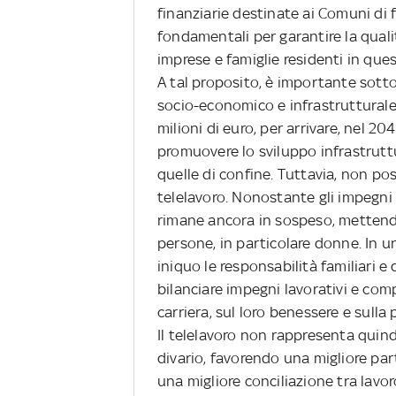
finanziarie destinate ai Comuni di fr
fondamentali per garantire la quali
imprese e famiglie residenti in quest
A tal proposito, è importante sotto
socio-economico e infrastrutturale,
milioni di euro, per arrivare, nel 204
promuovere lo sviluppo infrastruttur
quelle di confine. Tuttavia, non po
telelavoro. Nonostante gli impegni
rimane ancora in sospeso, mettendo 
persone, in particolare donne. In u
iniquo le responsabilità familiari 
bilanciare impegni lavorativi e comp
carriera, sul loro benessere e sulla
Il telelavoro non rappresenta quin
divario, favorendo una migliore par
una migliore conciliazione tra lavoro