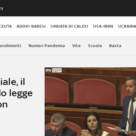
ky
CEUTA
ADDIO BARESI
ONDATA DI CALDO
USA-IRAN
UCRAIN
ondimenti
Numeri Pandemia
Vite
Scuola
Basta
ale, il
o legge
on