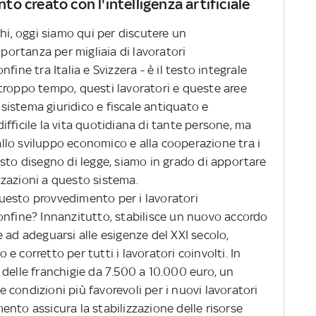
nto creato con l'intelligenza artificiale
ghi, oggi siamo qui per discutere un
ortanza per migliaia di lavoratori
onfine tra Italia e Svizzera - è il testo integrale
troppo tempo, questi lavoratori e queste aree
istema giuridico e fiscale antiquato e
fficile la vita quotidiana di tante persone, ma
lo sviluppo economico e alla cooperazione tra i
sto disegno di legge, siamo in grado di apportare
zazioni a questo sistema.
uesto provvedimento per i lavoratori
i confine? Innanzitutto, stabilisce un nuovo accordo
tre ad adeguarsi alle esigenze del XXI secolo,
 corretto per tutti i lavoratori coinvolti. In
delle franchigie da 7.500 a 10.000 euro, un
condizioni più favorevoli per i nuovi lavoratori
imento assicura la stabilizzazione delle risorse