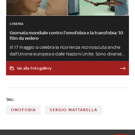
CINEMA
Giornata mondiale contro l’omofobia e la transfobia: 10
film da vedere
IIl 17 maggio si celebra la ricorrenza riconosciuta anche
dall'Unione europea e dalle Nazioni Unite. Sono diverse
le pellicole che hanno segnato la storia del cinema e che
pongono l’attenzione sulle tematiche legate alla sfera
Vai alla Fotogallery
Lgbtq+.
TAG:
OMOFOBIA
SERGIO MATTARELLA