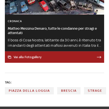
CRONACA
Matteo Messina Denaro, tutte le condanne per stragi e
attentati
Il boss di Cosa Nostra, latitante da 30 anni, è ritenuto tra
i mandanti degli attentati mafiosi avvenuti in Italia tra il
1992 e il 1993. È stato condannato per la strage di
Capaci e per quella di via D'Amelio e per gli eccidi del
Vai alla Fotogallery
1993 a Roma, Firenze e Milano. È ritenuto colpevole
anche di decine di omicidi, tra cui quello del piccolo
Giuseppe Di Matteo nel 1996
TAG:
PIAZZA DELLA LOGGIA
BRESCIA
STRAGE