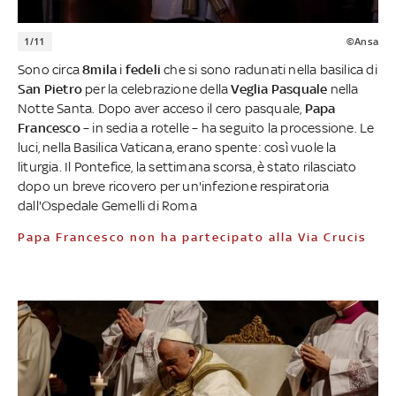
1/11
©Ansa
Sono circa
8mila
i
fedeli
che si sono radunati nella basilica di
San Pietro
per la celebrazione della
Veglia Pasquale
nella
Notte Santa. Dopo aver acceso il cero pasquale,
Papa
Francesco
– in sedia a rotelle – ha seguito la processione. Le
luci, nella Basilica Vaticana, erano spente: così vuole la
liturgia. Il Pontefice, la settimana scorsa, è stato rilasciato
dopo un breve ricovero per un'infezione respiratoria
dall'Ospedale Gemelli di Roma
Papa Francesco non ha partecipato alla Via Crucis