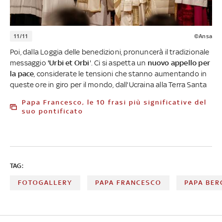
11/11
©Ansa
Poi, dalla Loggia delle benedizioni, pronuncerà il tradizionale
messaggio
'Urbi et Orbi
'. Ci si aspetta un
nuovo appello per
la pace
, considerate le tensioni che stanno aumentando in
queste ore in giro per il mondo, dall'Ucraina alla Terra Santa
Papa Francesco, le 10 frasi più significative del
suo pontificato
TAG:
FOTOGALLERY
PAPA FRANCESCO
PAPA BER