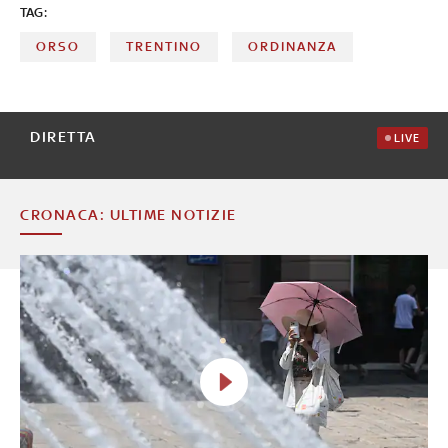
TAG:
ORSO
TRENTINO
ORDINANZA
DIRETTA
LIVE
CRONACA: ULTIME NOTIZIE