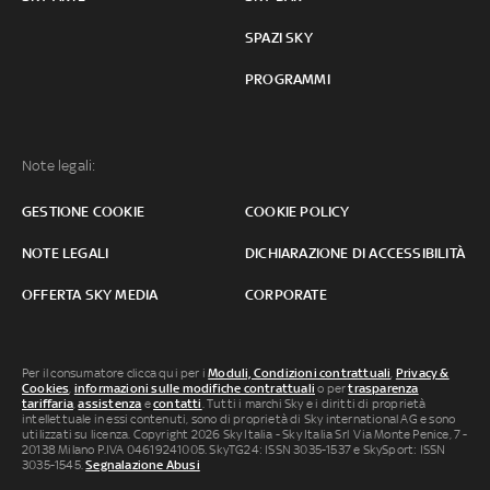
SPAZI SKY
PROGRAMMI
Note legali:
GESTIONE COOKIE
COOKIE POLICY
NOTE LEGALI
DICHIARAZIONE DI ACCESSIBILITÀ
OFFERTA SKY MEDIA
CORPORATE
Per il consumatore clicca qui per i
Moduli, Condizioni contrattuali
,
Privacy &
Cookies
,
informazioni sulle modifiche contrattuali
o per
trasparenza
tariffaria
,
assistenza
e
contatti
. Tutti i marchi Sky e i diritti di proprietà
intellettuale in essi contenuti, sono di proprietà di Sky international AG e sono
utilizzati su licenza. Copyright 2026 Sky Italia - Sky Italia Srl Via Monte Penice, 7 -
20138 Milano P.IVA 04619241005. SkyTG24: ISSN 3035-1537 e SkySport: ISSN
3035-1545.
Segnalazione Abusi