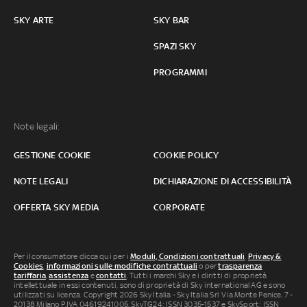
SKY ARTE
SKY BAR
SPAZI SKY
PROGRAMMI
Note legali:
GESTIONE COOKIE
COOKIE POLICY
NOTE LEGALI
DICHIARAZIONE DI ACCESSIBILITÀ
OFFERTA SKY MEDIA
CORPORATE
Per il consumatore clicca qui per i
Moduli, Condizioni contrattuali
,
Privacy &
Cookies
,
informazioni sulle modifiche contrattuali
o per
trasparenza
tariffaria
,
assistenza
e
contatti
. Tutti i marchi Sky e i diritti di proprietà
intellettuale in essi contenuti, sono di proprietà di Sky international AG e sono
utilizzati su licenza. Copyright 2026 Sky Italia - Sky Italia Srl Via Monte Penice, 7 -
20138 Milano P.IVA 04619241005. SkyTG24: ISSN 3035-1537 e SkySport: ISSN