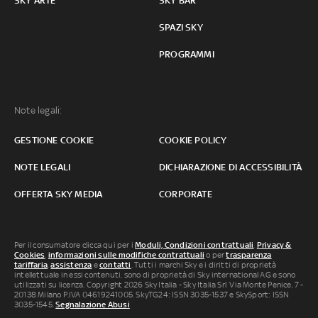
SKY ARTE
SKY BAR
SPAZI SKY
PROGRAMMI
Note legali:
GESTIONE COOKIE
COOKIE POLICY
NOTE LEGALI
DICHIARAZIONE DI ACCESSIBILITÀ
OFFERTA SKY MEDIA
CORPORATE
Per il consumatore clicca qui per i
Moduli, Condizioni contrattuali
,
Privacy &
Cookies
,
informazioni sulle modifiche contrattuali
o per
trasparenza
tariffaria
,
assistenza
e
contatti
. Tutti i marchi Sky e i diritti di proprietà
intellettuale in essi contenuti, sono di proprietà di Sky international AG e sono
utilizzati su licenza. Copyright 2026 Sky Italia - Sky Italia Srl Via Monte Penice, 7 -
20138 Milano P.IVA 04619241005. SkyTG24: ISSN 3035-1537 e SkySport: ISSN
3035-1545.
Segnalazione Abusi