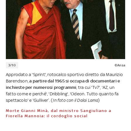
3/10
©Ansa
Approdato a 'Sprint', rotocalco sportivo diretto da Maurizio
Barendson,
a partire dal 1965 si occupa di documentari e
inchieste per numerosi programmi
, tra cui 'Tv7', 'AZ, un
fatto come e perché', 'Dribbling', 'Odeon. Tutto quanto fa
spettacolo' e 'Gulliver’. (
In foto con il Dalai Lama
)
Morte Gianni Minà, dal ministro Sangiuliano a
Fiorella Mannoia: il cordoglio social