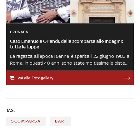
CRONACA
Caso Emanuela Orlandi, dalla scomparsa alle indagini:
tutte le tappe
La ragazza, all’epoca 15enne, è sparita il 22 giugno 1983 a
Roma: in questi 40 anni sono state moltissime le piste
seguite, senza che però si sia mai arrivati alla scoperta di
quanto accaduto. Ecco tutti i principali snodi della
Vai alla Fotogallery
vicenda
TAG:
SCOMPARSA
BARI