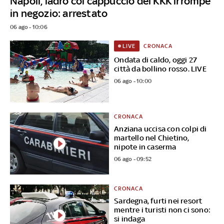
Napoli, ladro col cappuccio del KKK irrompe
in negozio: arrestato
06 ago - 10:06
CRONACA
LIVE
Ondata di caldo, oggi 27
città da bollino rosso. LIVE
06 ago - 10:00
CRONACA
Anziana uccisa con colpi di
martello nel Chietino,
nipote in caserma
06 ago - 09:52
CRONACA
Sardegna, furti nei resort
mentre i turisti non ci sono:
si indaga