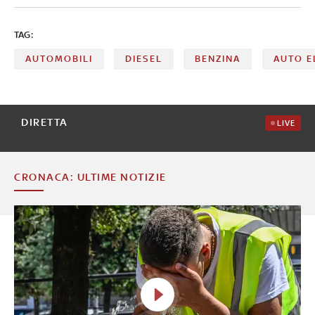
regolamento sui nuovi standard di emissione di Co2 per
mezzi pesanti
TAG:
AUTOMOBILI
DIESEL
BENZINA
AUTO E
DIRETTA
LIVE
CRONACA: ULTIME NOTIZIE