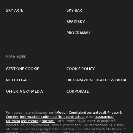
SKY ARTE
SKY BAR
SPAZI SKY
PROGRAMMI
Note legali:
GESTIONE COOKIE
COOKIE POLICY
NOTE LEGALI
DICHIARAZIONE DI ACCESSIBILITÀ
OFFERTA SKY MEDIA
CORPORATE
Per il consumatore clicca qui per i
Moduli, Condizioni contrattuali
,
Privacy &
Cookies
,
informazioni sulle modifiche contrattuali
o per
trasparenza
tariffaria
,
assistenza
e
contatti
. Tutti i marchi Sky e i diritti di proprietà
intellettuale in essi contenuti, sono di proprietà di Sky international AG e sono
utilizzati su licenza. Copyright 2026 Sky Italia - Sky Italia Srl Via Monte Penice, 7 -