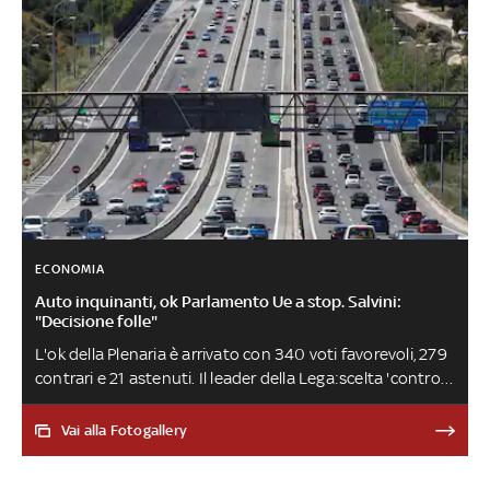
ECONOMIA
Auto inquinanti, ok Parlamento Ue a stop. Salvini:
"Decisione folle"
L'ok della Plenaria è arrivato con 340 voti favorevoli, 279
contrari e 21 astenuti. Il leader della Lega:scelta 'contro
le industrie e i lavoratori italiani ed europei, a
tutto vantaggio delle imprese e degli interessi
Vai alla Fotogallery
cinesi. Ideologia, ignoranza o malafede?'. La
Commissione europea presenterà una proposta di