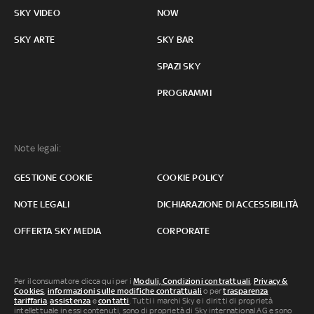
SKY VIDEO
NOW
SKY ARTE
SKY BAR
SPAZI SKY
PROGRAMMI
Note legali:
GESTIONE COOKIE
COOKIE POLICY
NOTE LEGALI
DICHIARAZIONE DI ACCESSIBILITÀ
OFFERTA SKY MEDIA
CORPORATE
Per il consumatore clicca qui per i
Moduli, Condizioni contrattuali
,
Privacy &
Cookies
,
informazioni sulle modifiche contrattuali
o per
trasparenza
tariffaria
,
assistenza
e
contatti
. Tutti i marchi Sky e i diritti di proprietà
intellettuale in essi contenuti, sono di proprietà di Sky international AG e sono