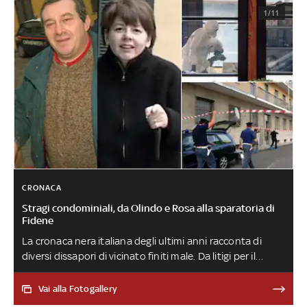
1/11
CRONACA
Stragi condominiali, da Olindo e Rosa alla sparatoria di
Fidene
La cronaca nera italiana degli ultimi anni racconta di
diversi dissapori di vicinato finiti male. Da litigi per il
parcheggio a malintesi tra fratelli, ecco alcuni degli
episodi più eclatanti della storia recente
Vai alla Fotogallery