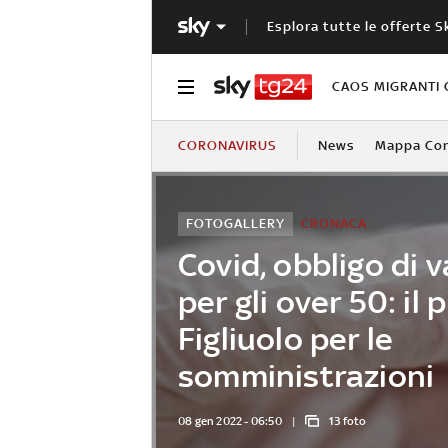
Esplora tutte le offerte S
CAOS MIGRANTI 
CORONAVIRUS
News
Mappa Cont
FOTOGALLERY
CRONACA
Covid, obbligo di 
per gli over 50: il 
Figliuolo per le
somministrazioni
08 gen 2022 - 06:50
13 foto