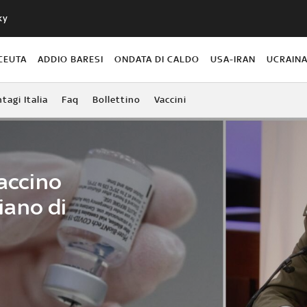
ky
CEUTA
ADDIO BARESI
ONDATA DI CALDO
USA-IRAN
UCRAIN
agi Italia
Faq
Bollettino
Vaccini
vaccino
piano di