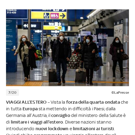
7/20
©LaPresse
VIAGGI ALL’ESTERO –
Vista la
forza della quarta ondata
che
in tutta
Europa
sta mettendo in difficoltà i Paesi, dalla
Germania all’Austria, il
consiglio
del ministero della Salute è
di
limitare i viaggi all’estero
. Diverse nazioni stanno
introducendo
nuovi lockdown
e
limitazioni ai turisti
.