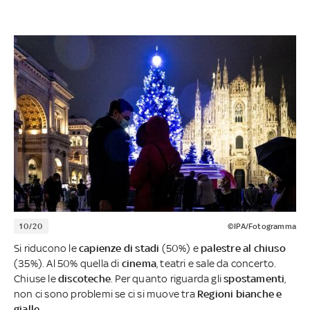
10/20
©IPA/Fotogramma
Si riducono le
capienze di stadi
(50%) e
palestre al chiuso
(35%). Al 50% quella di
cinema
, teatri e sale da concerto.
Chiuse le
discoteche
. Per quanto riguarda gli
spostamenti
,
non ci sono problemi se ci si muove tra
Regioni bianche e
gialle