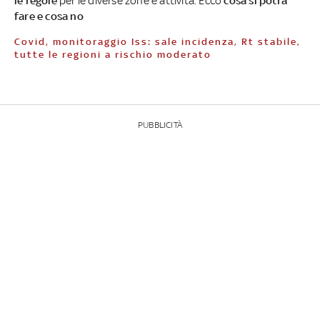
le regole
per le diverse zone e attività. Ecco
cosa si potrà
fare e cosa no
Covid, monitoraggio Iss: sale incidenza, Rt stabile,
tutte le regioni a rischio moderato
PUBBLICITÀ