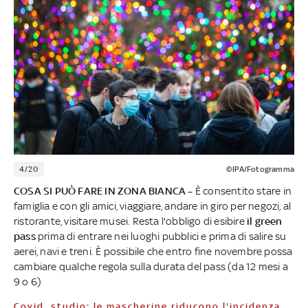
4/20
©IPA/Fotogramma
COSA SI PUÒ FARE IN ZONA BIANCA –
È consentito stare in
famiglia e con gli amici, viaggiare, andare in giro per negozi, al
ristorante, visitare musei. Resta l'obbligo di esibire
il green
pass
prima di entrare nei luoghi pubblici e prima di salire su
aerei, navi e treni. È possibile che entro fine novembre possa
cambiare qualche regola sulla durata del pass (da 12 mesi a
9 o 6)
Covid, studio: le mascherine riducono l'incidenza