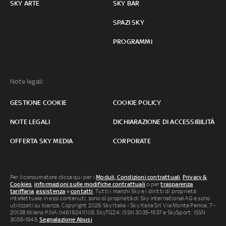
SKY ARTE
SKY BAR
SPAZI SKY
PROGRAMMI
Note legali:
GESTIONE COOKIE
COOKIE POLICY
NOTE LEGALI
DICHIARAZIONE DI ACCESSIBILITÀ
OFFERTA SKY MEDIA
CORPORATE
Per il consumatore clicca qui per i
Moduli, Condizioni contrattuali
,
Privacy &
Cookies
,
informazioni sulle modifiche contrattuali
o per
trasparenza
tariffaria
,
assistenza
e
contatti
. Tutti i marchi Sky e i diritti di proprietà
intellettuale in essi contenuti, sono di proprietà di Sky international AG e sono
utilizzati su licenza. Copyright 2026 Sky Italia - Sky Italia Srl Via Monte Penice, 7 -
20138 Milano P.IVA 04619241005. SkyTG24: ISSN 3035-1537 e SkySport: ISSN
3035-1545.
Segnalazione Abusi