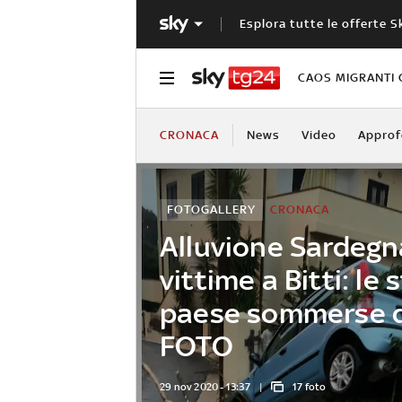
Esplora tutte le offerte S
CAOS MIGRANTI 
CRONACA
News
Video
Approf
FOTOGALLERY
CRONACA
Alluvione Sardegna
vittime a Bitti: le 
paese sommerse d
FOTO
29 nov 2020 - 13:37
17 foto