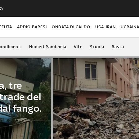
ky
CEUTA
ADDIO BARESI
ONDATA DI CALDO
USA-IRAN
UCRAIN
ondimenti
Numeri Pandemia
Vite
Scuola
Basta
, tre
strade del
al fango.