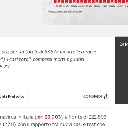
DI
 ore, per un totale di 53.677, mentre le terapie
). I casi totali, compresi morti e guariti,
8.217
onti Preferite
CONDIVIDI
avirus in Italia (
ieri 29.003
), a fronte di 222.803
232.711), con il rapporto tra nuovi casi e test che