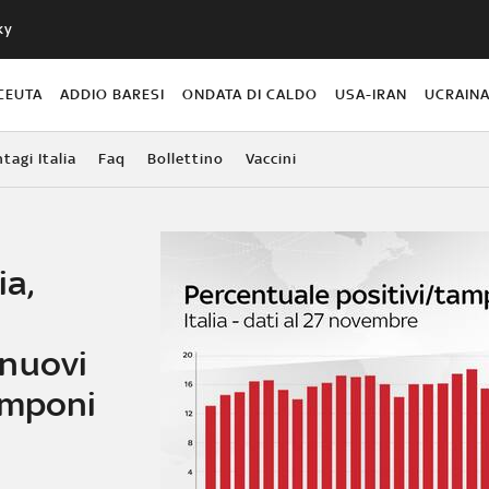
ky
CEUTA
ADDIO BARESI
ONDATA DI CALDO
USA-IRAN
UCRAIN
agi Italia
Faq
Bollettino
Vaccini
ia,
 nuovi
amponi