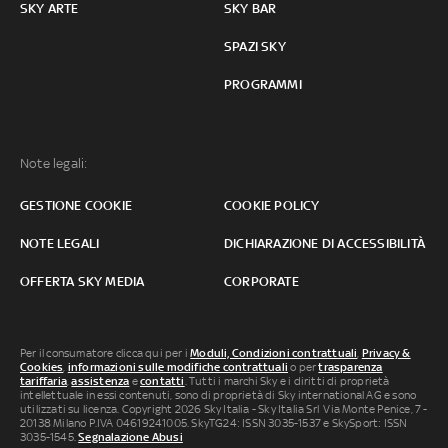
SKY ARTE
SKY BAR
SPAZI SKY
PROGRAMMI
Note legali:
GESTIONE COOKIE
COOKIE POLICY
NOTE LEGALI
DICHIARAZIONE DI ACCESSIBILITÀ
OFFERTA SKY MEDIA
CORPORATE
Per il consumatore clicca qui per i
Moduli, Condizioni contrattuali
,
Privacy &
Cookies
,
informazioni sulle modifiche contrattuali
o per
trasparenza
tariffaria
,
assistenza
e
contatti
. Tutti i marchi Sky e i diritti di proprietà
intellettuale in essi contenuti, sono di proprietà di Sky international AG e sono
utilizzati su licenza. Copyright 2026 Sky Italia - Sky Italia Srl Via Monte Penice, 7 -
20138 Milano P.IVA 04619241005. SkyTG24: ISSN 3035-1537 e SkySport: ISSN
3035-1545.
Segnalazione Abusi