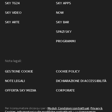
SKY TG24
SKY APPS
SKY VIDEO
NOW
SKY ARTE
SKY BAR
SPAZI SKY
PROGRAMMI
Note legali:
GESTIONE COOKIE
COOKIE POLICY
NOTE LEGALI
DICHIARAZIONE DI ACCESSIBILITÀ
OFFERTA SKY MEDIA
CORPORATE
Per il consumatore clicca qui per i
Moduli, Condizioni contrattuali
,
Privacy &
Cookies
,
informazioni sulle modifiche contrattuali
o per
trasparenza