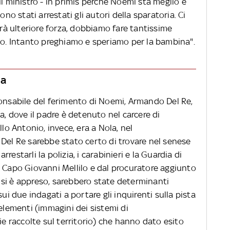
il ministro - in primis perché Noemi sta meglio e
ono stati arrestati gli autori della sparatoria. Ci
arà ulteriore forza, dobbiamo fare tantissime
rno. Intanto preghiamo e speriamo per la bambina".
na
ponsabile del ferimento di Noemi, Armando Del Re,
a, dove il padre è detenuto nel carcere di
llo Antonio, invece, era a Nola, nel
 Del Re sarebbe stato certo di trovare nel senese
estarli la polizia, i carabinieri e la Guardia di
e Capo Giovanni Mellilo e dal procuratore aggiunto
si è appreso, sarebbero state determinanti
sui due indagati a portare gli inquirenti sulla pista
 elementi (immagini dei sistemi di
ie raccolte sul territorio) che hanno dato esito