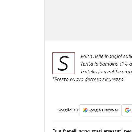
S
volta nelle indagini sul
ferita la bambina di 4 ann
fratello lo avrebbe aiut
"Presto nuovo decreto sicurezza"
Sceglici su:
Google Discover
F
Due fratelli sono stati arrestati pe