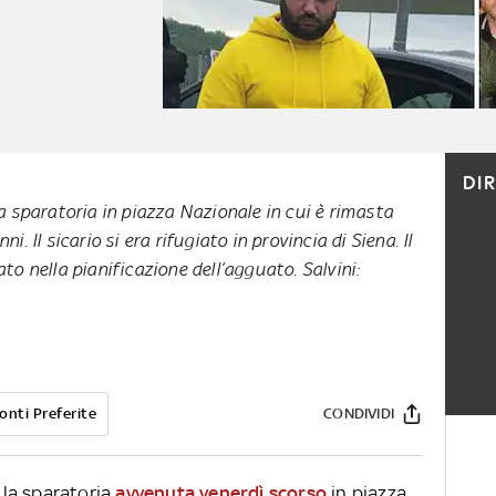
DI
la sparatoria in piazza Nazionale in cui è rimasta
i. Il sicario si era rifugiato in provincia di Siena. Il
ato nella pianificazione dell’agguato. Salvini:
onti Preferite
CONDIVIDI
r la sparatoria
avvenuta venerdì scorso
in piazza