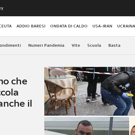
ky
CEUTA
ADDIO BARESI
ONDATA DI CALDO
USA-IRAN
UCRAIN
ondimenti
Numeri Pandemia
Vite
Scuola
Basta
omo che
ccola
anche il