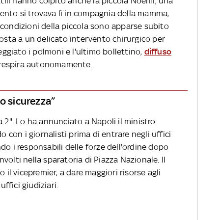
ettili hanno colpito anche la piccola Noemi, una
ento si trovava lì in compagnia della mamma,
 condizioni della piccola sono apparse subito
posta a un delicato intervento chirurgico per
neggiato i polmoni e l'ultimo bollettino,
diffuso
la respira autonomamente.
to sicurezza”
a 2". Lo ha annunciato a Napoli il ministro
o con i giornalisti prima di entrare negli uffici
do i responsabili delle forze dell'ordine dopo
involti nella sparatoria di Piazza Nazionale. Il
 il vicepremier, a dare maggiori risorse agli
uffici giudiziari.