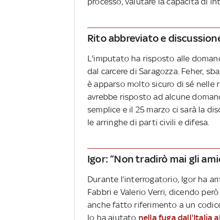
processo, valutare la capacità di int
Rito abbreviato e discussione
L'imputato ha risposto alle domande
dal carcere di Saragozza. Feher, sb
è apparso molto sicuro di sé nelle 
avrebbe risposto ad alcune domande
semplice e il 25 marzo ci sarà la di
le arringhe di parti civili e difesa.
Igor: “Non tradirò mai gli ami
Durante l’interrogatorio, Igor ha a
Fabbri e Valerio Verri, dicendo però
anche fatto riferimento a un codice
lo ha aiutato
nella fuga dall'Italia 