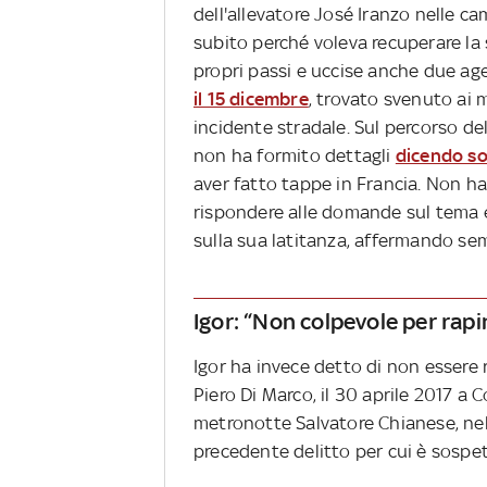
dell'allevatore José Iranzo nelle c
subito perché voleva recuperare la 
propri passi e uccise anche due age
il 15 dicembre
, trovato svenuto ai 
incidente stradale. Sul percorso del
non ha formito dettagli
dicendo sol
aver fatto tappe in Francia. Non h
rispondere alle domande sul tema e
sulla sua latitanza, affermando se
Igor: “Non colpevole per rapi
Igor ha invece detto di non essere 
Piero Di Marco, il 30 aprile 2017 a 
metronotte Salvatore Chianese, nel
precedente delitto per cui è sospet