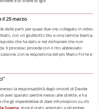
endere e di volere di Igor.
 il 25 marzo
 delle parti per quasi due ore, collegato in video
arbato, con un giubbotto blu e una camicia bianca,
risposte che ha dato e nel dichiarare che non
. Il processo procede con il rito abbreviato
scussione, con la requisitoria del pm Marco Forte e
ci”
mmesso la responsabilità degli omicidi di Davide
 di aver sparato perché messo alle strette, e ha
 che gli impedirebbe di dare informazioni su chi
alla Spagna
, dove è stato arrestato a dicembre