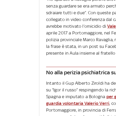
senza guardare se era armato perch
sdraiare tutti e due”. Con queste pa
collegato in video conferenza dal c
avrebbe motivato l’omicidio di
Vale
aprile 2017 a Portomaggiore, nel Fe
polizia provinciale Marco Ravaglia, 
la frase è stata, in un post su Faceb
presente in Aula insieme al fratell
No alla perizia psichiatrica s
Intanto il Gup Alberto Ziroldi ha de
su “Igor il russo” respingendo la ri
Spagna e imputato a Bologna
per g
guardia volontaria Valerio Verri
, c
Portomaggiore, in provincia di Ferra