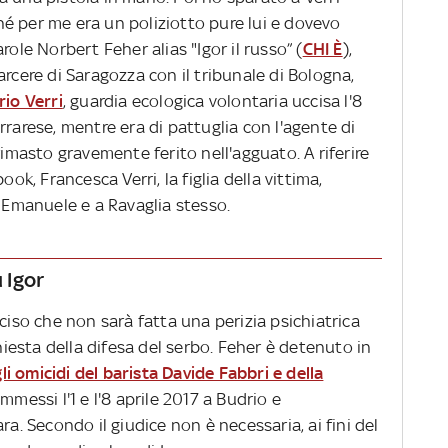
é per me era un poliziotto pure lui e dovevo
role Norbert Feher alias "Igor il russo” (
CHI È
),
arcere di Saragozza con il tribunale di Bologna,
rio Verri
, guardia ecologica volontaria uccisa l'8
rrarese, mentre era di pattuglia con l'agente di
rimasto gravemente ferito nell'agguato. A riferire
ook, Francesca Verri, la figlia della vittima,
o Emanuele e a Ravaglia stesso.
u Igor
ciso che non sarà fatta una perizia psichiatrica
chiesta della difesa del serbo. Feher è detenuto in
li omicidi del barista Davide Fabbri e della
ommessi l'1 e l'8 aprile 2017 a Budrio e
ra. Secondo il giudice non è necessaria, ai fini del