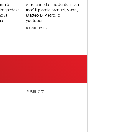
nni è
A tre anni dall'incidente in cui
all'ospedale
morì il piccolo Manuel, 5 anni,
nova
Matteo Di Pietro, lo
...
youtuber...
03 ago - 16:42
PUBBLICITÀ