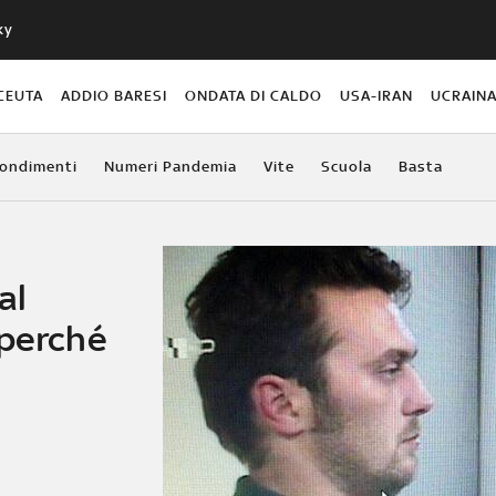
ky
CEUTA
ADDIO BARESI
ONDATA DI CALDO
USA-IRAN
UCRAIN
ondimenti
Numeri Pandemia
Vite
Scuola
Basta
al
 perché