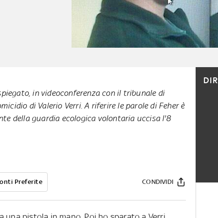
DI
piegato, in videoconferenza con il tribunale di
micidio di Valerio Verri. A riferire le parole di Feher è
ente della guardia ecologica volontaria uccisa l'8
onti Preferite
CONDIVIDI
a una pistola in mano. Poi ho sparato a Verri