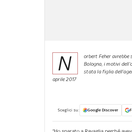
N
orbert Feher avrebbe s
Bologna, i motivi dell’o
stata la figlia dell’ag
aprile 2017
Sceglici su:
Google Discover
F
“Ho sparato a Ravaglia perché avev