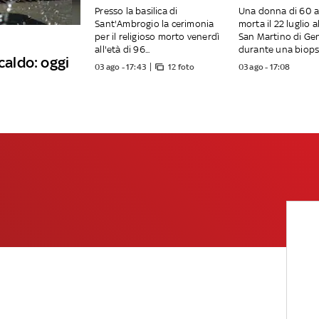
Presso la basilica di
Una donna di 60 a
Sant'Ambrogio la cerimonia
morta il 22 luglio 
per il religioso morto venerdì
San Martino di Ge
all'età di 96...
durante una biopsia
caldo: oggi
03 ago - 17:43
12 foto
03 ago - 17:08