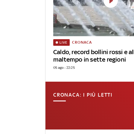
CRONACA
LIVE
Caldo, record bollini rossi e al
maltempo in sette regioni
05 ago - 22:25
CRONACA: I PIÙ LETTI