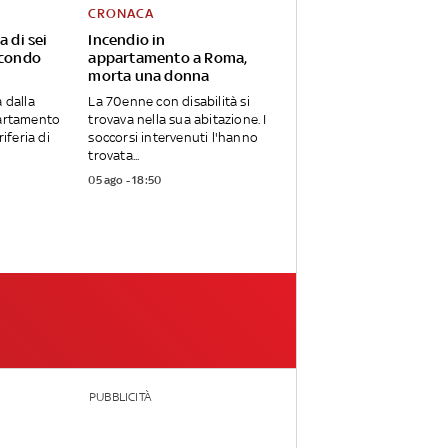
CRONACA
a di sei
Incendio in
econdo
appartamento a Roma,
morta una donna
 dalla
La 70enne con disabilità si
partamento
trovava nella sua abitazione. I
riferia di
soccorsi intervenuti l'hanno
trovata...
05 ago - 18:50
PUBBLICITÀ