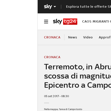
Esplora tutte le offerte S
CAOS MIGRANTI 
CRONACA
News
Video
Approf
CRONACA
Terremoto, in Abr
scossa di magnitu
Epicentro a Camp
05 set 2017 - 08:30
Nella mappa, l'area di Campotosto