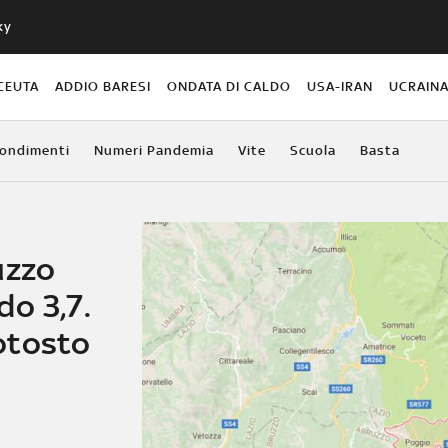
ky
CEUTA
ADDIO BARESI
ONDATA DI CALDO
USA-IRAN
UCRAIN
ondimenti
Numeri Pandemia
Vite
Scuola
Basta
uzzo
do 3,7.
otosto