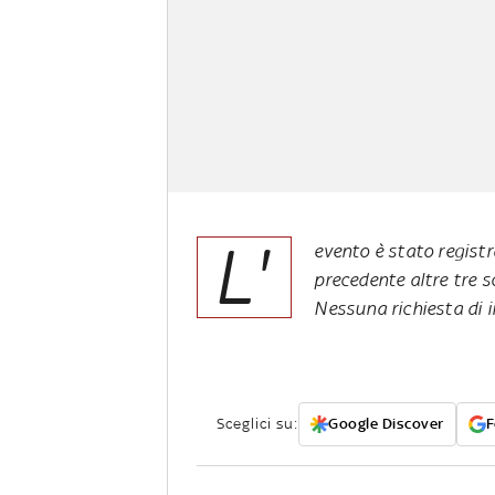
L'
evento è stato registr
precedente altre tre s
Nessuna richiesta di 
Sceglici su:
Google Discover
F