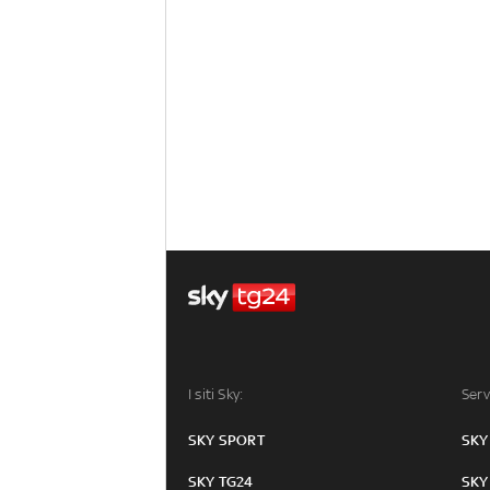
I siti Sky:
Serv
SKY SPORT
SKY
SKY TG24
SKY