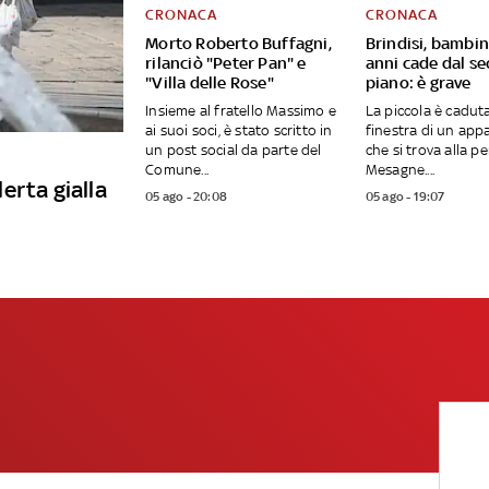
CRONACA
CRONACA
Morto Roberto Buffagni,
Brindisi, bambin
rilanciò "Peter Pan" e
anni cade dal s
"Villa delle Rose"
piano: è grave
Insieme al fratello Massimo e
La piccola è caduta
ai suoi soci, è stato scritto in
finestra di un ap
un post social da parte del
che si trova alla pe
Comune...
Mesagne....
lerta gialla
05 ago - 20:08
05 ago - 19:07