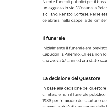
Niente funerali pubblici per il bos
un agguato in via D’Ossuna, a Pale
siciliano, Renato Cortese. Per le e
celebrarsi nella cappella del cimiter
Il funerale
Inizialmente il funerale era previst
Capuccini a Palermo. Chiesa non lont
che aveva 67 anni ed era stato scar
La decisione del Questore
In base alla decisione del questore 
cimitero e non il funerale pubblico
1983 per l’omicidio del capitano dei
carcere in virtù di una norma della 