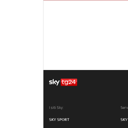
I siti Sky:
Serv
SKY SPORT
SKY