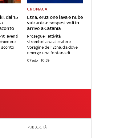
CRONACA
i, dal 15
Etna, eruzione lava e nube
ra
vulcanica: sospesi voli in
 sconto
arrivo a Catania
enti aventi
Prosegue l'attività
ichiedere
stromboliana al cratere
 sconto
Voragine dell'Etna, da dove
emerge una fontana di...
07 ago - 10:39
PUBBLICITÀ