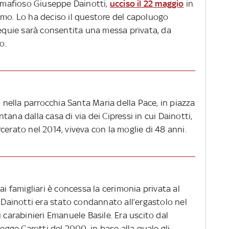
s mafioso Giuseppe Dainotti,
ucciso il 22 maggio
in
rmo. Lo ha deciso il questore del capoluogo
sequie sarà consentita una messa privata, da
o.
o nella parrocchia Santa Maria della Pace, in piazza
ana dalla casa di via dei Cipressi in cui Dainotti,
cerato nel 2014, viveva con la moglie di 48 anni.
ai famigliari è concessa la cerimonia privata al
. Dainotti era stato condannato all’ergastolo nel
 carabinieri Emanuele Basile. Era uscito dal
legge Carotti del 2000, in base alla quale gli