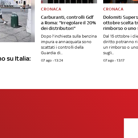
CRONACA
CRONACA
Carburanti, controlli Gdf
Dolomiti Supersk
a Roma: "Irregolare il 20%
ottobre scelta t
dei distributori"
rimborso o uno
Dopo l'inchiesta sulla benzina
Dal 15 ottobre i cli
impura e annacquata sono
diritto potranno r
scattati i controlli della
un rimborso o uno
Guardia di...
sugli...
o su Italia:
07 ago - 13:24
07 ago - 13:17