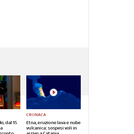
CRONACA
i, dal 15
Etna, eruzione lava e nube
ra
vulcanica: sospesi voli in
 sconto
arrivo a Catania