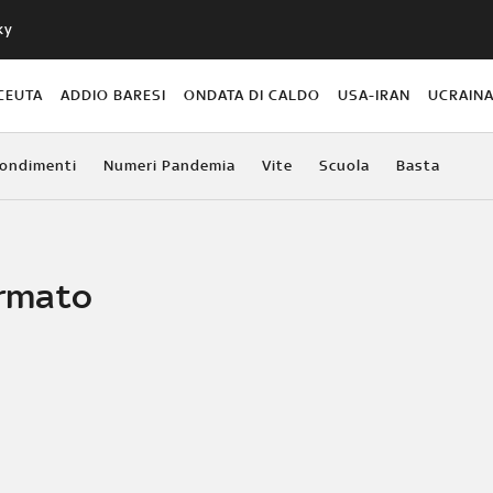
ky
CEUTA
ADDIO BARESI
ONDATA DI CALDO
USA-IRAN
UCRAIN
ondimenti
Numeri Pandemia
Vite
Scuola
Basta
ermato
n