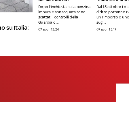
Dopo l'inchiesta sulla benzina
Dal 15 ottobre i cli
impura e annacquata sono
diritto potranno r
scattati i controlli della
un rimborso o uno
Guardia di...
sugli...
o su Italia:
07 ago - 13:24
07 ago - 13:17