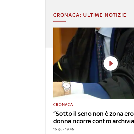
CRONACA: ULTIME NOTIZIE
CRONACA
“Sotto il seno non è zona er
donna ricorre contro archivi
16 giu - 19:45