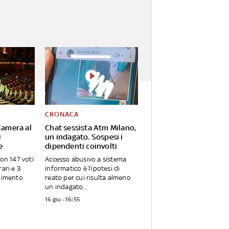
CRONACA
 Camera al
Chat sessista Atm Milano,
i
un indagato. Sospesi i
e
dipendenti coinvolti
con 147 voti
Accesso abusivo a sistema
rari e 3
informatico è l’ipotesi di
edimento
reato per cui risulta almeno
un indagato...
16 giu - 16:55