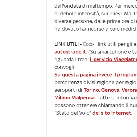
dall'ondata di maltempo. Per mercol
di debole intensità, sui rilievi. Ma i
diverse persone, dalle prime ore di m
ha dovuto far ricorso a cure medic
LINK UTILI -
Ecco i link utili per gl
autostrade.it
. (Su smartphone e ta
riguarda i treni
il servizio Viaggiat
convogli.
Su questa pagina invece il progr
percorrenza divisi regione per region
aeroporti di
Torino
,
Genova
,
Veron
Milano Malpensa
. Tutte le informaz
possono ottenere chiamando il num
"Stato del Volo"
del sito Internet
.