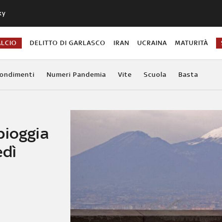
ky
ALCIO
DELITTO DI GARLASCO
IRAN
UCRAINA
MATURITÀ
ondimenti
Numeri Pandemia
Vite
Scuola
Basta
pioggia
edì