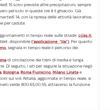
edì 15 sono previste altre precipitazioni, sempre
l vero pericolo in queste ore è il ghiaccio. Già
artedì 14, con la ripresa delle attività lavorative,
he per cadute.
i aggiornamenti in tempo reale sulle strade:
cciss.it
,
blet, disponibile
l'applicazione 'Vai')
. Per quanto
reno
, segnala in tempo reale il percorso dei
amma
di circolazione dei treni di media e lunga
e. Di seguito, i siti per seguire la situazione negli
a
,
Bologna
,
Roma Fiumicino
,
Milano Linate
e
ioni sui voli Alitalia, aggiornate in tempo reale, si
ero verde 800.65.00.55, attraverso la funzione