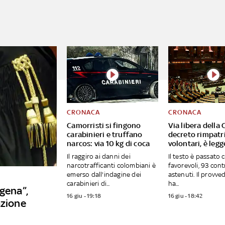
CRONACA
CRONACA
Camorristi si fingono
Via libera della
carabinieri e truffano
decreto rimpatr
narcos: via 10 kg di coca
volontari, è legg
Il raggiro ai danni dei
Il testo è passato 
narcotrafficanti colombiani è
favorevoli, 93 cont
emerso dall'indagine dei
astenuti. Il provv
carabinieri di...
ha...
ogena”,
16 giu - 19:18
16 giu - 18:42
azione