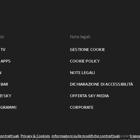
izi:
Note legali:
 TV
GESTIONE COOKIE
 APPS
COOKIE POLICY
W
NOTE LEGALI
 BAR
DICHIARAZIONE DI ACCESSIBILITÀ
ZI SKY
OFFERTA SKY MEDIA
GRAMMI
CORPORATE
contrattuali
,
Privacy & Cookies
,
informazioni sulle modifiche contrattuali
o per
traspa