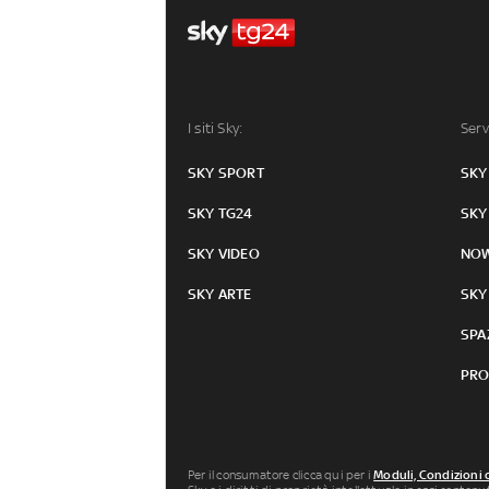
I siti Sky:
Serv
SKY SPORT
SKY
SKY TG24
SKY
SKY VIDEO
NO
SKY ARTE
SKY
SPA
PRO
Per il consumatore clicca qui per i
Moduli, Condizioni 