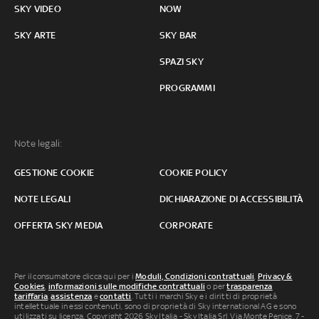
SKY VIDEO
NOW
SKY ARTE
SKY BAR
SPAZI SKY
PROGRAMMI
Note legali:
GESTIONE COOKIE
COOKIE POLICY
NOTE LEGALI
DICHIARAZIONE DI ACCESSIBILITÀ
OFFERTA SKY MEDIA
CORPORATE
Per il consumatore clicca qui per i
Moduli, Condizioni contrattuali
,
Privacy &
Cookies
,
informazioni sulle modifiche contrattuali
o per
trasparenza
tariffaria
,
assistenza
e
contatti
. Tutti i marchi Sky e i diritti di proprietà
intellettuale in essi contenuti, sono di proprietà di Sky international AG e sono
utilizzati su licenza. Copyright 2026 Sky Italia - Sky Italia Srl Via Monte Penice, 7 -