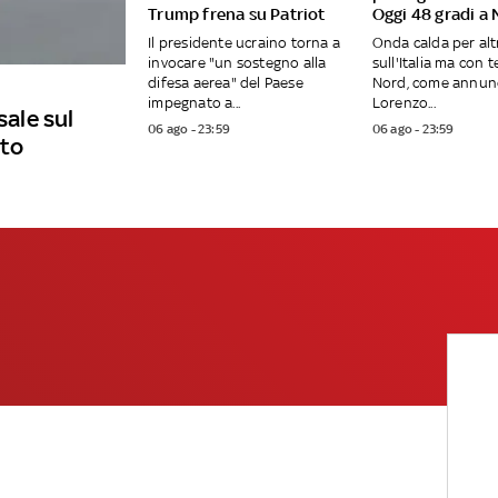
Trump frena su Patriot
Oggi 48 gradi a 
Il presidente ucraino torna a
Onda calda per altr
invocare "un sostegno alla
sull'Italia ma con 
difesa aerea" del Paese
Nord, come annun
impegnato a...
Lorenzo...
sale sul
06 ago - 23:59
06 ago - 23:59
ato