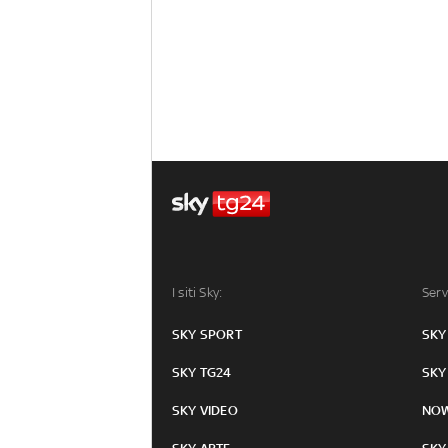
I siti Sky:
Serv
SKY SPORT
SKY
SKY TG24
SKY
SKY VIDEO
NO