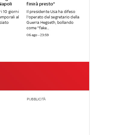
Napoli
finirà presto"
i 10 giorni
Il presidente Usa ha difeso
temporali al
l'operato del segretario della
ciato
Guerra Hegseth, bollando
come "fake...
06 ago - 23:59
PUBBLICITÀ