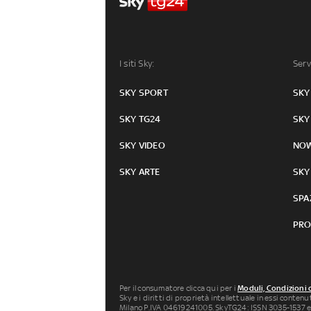
I siti Sky:
Serv
SKY SPORT
SKY
SKY TG24
SKY
SKY VIDEO
NO
SKY ARTE
SKY
SPA
PRO
Per il consumatore clicca qui per i
Moduli, Condizioni 
Sky e i diritti di proprietà intellettuale in essi conten
Milano P.IVA 04619241005. SkyTG24: ISSN 3035-1537 e