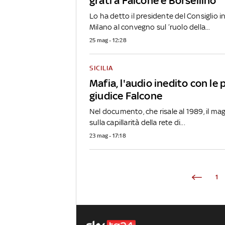
grati a Falcone e Borsellino
Lo ha detto il presidente del Consiglio 
Milano al convegno sul ‘ruolo della...
25 mag - 12:28
SICILIA
Mafia, l'audio inedito con le 
giudice Falcone
Nel documento, che risale al 1989, il mag
sulla capillarità della rete di...
23 mag - 17:18
1