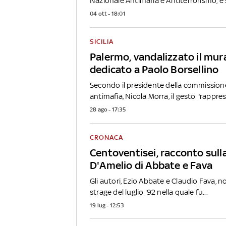
Nazionale Antimafia e Antiterrorismo, e s
04 ott - 18:01
SICILIA
Palermo, vandalizzato il mur
dedicato a Paolo Borsellino
Secondo il presidente della commission
antimafia, Nicola Morra, il gesto "rappres
28 ago - 17:35
CRONACA
Centoventisei, racconto sulla
D'Amelio di Abbate e Fava
Gli autori, Ezio Abbate e Claudio Fava, n
strage del luglio '92 nella quale fu...
19 lug - 12:53