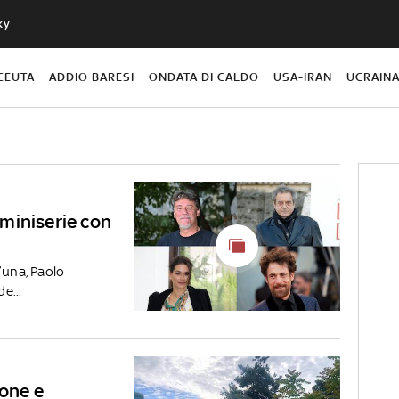
ky
CEUTA
ADDIO BARESI
ONDATA DI CALDO
USA-IRAN
UCRAIN
a miniserie con
’una, Paolo
e...
cone e