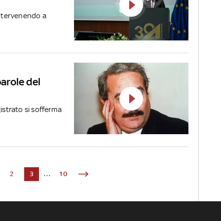
intervenendo a
parole del
istrato si sofferma
2
3
...
10