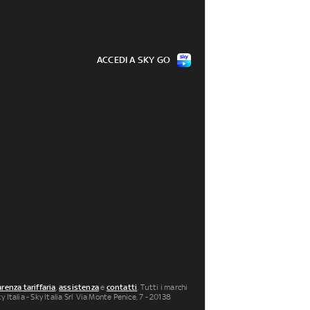
ACCEDI A SKY GO
renza tariffaria
,
assistenza
e
contatti
. Tutti i marchi
 Italia - Sky Italia Srl Via Monte Penice, 7 - 20138