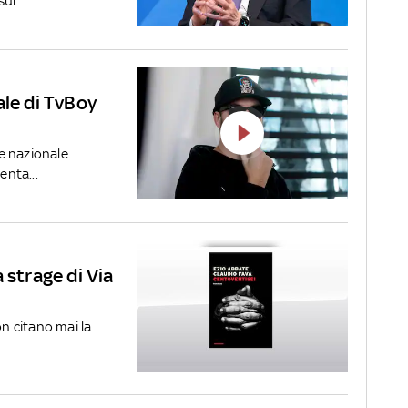
ul...
ale di TvBoy
e nazionale
enta...
 strage di Via
on citano mai la