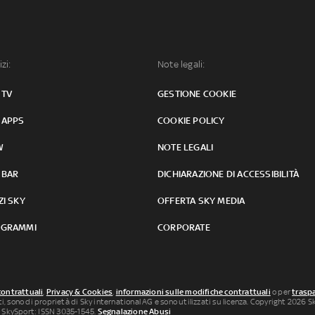
izi:
Note legali:
 TV
GESTIONE COOKIE
 APPS
COOKIE POLICY
W
NOTE LEGALI
 BAR
DICHIARAZIONE DI ACCESSIBILITÀ
ZI SKY
OFFERTA SKY MEDIA
GRAMMI
CORPORATE
contrattuali
,
Privacy & Cookies
,
informazioni sulle modifiche contrattuali
o per
traspa
uti, sono di proprietà di Sky international AG e sono utilizzati su licenza. Copyright 2026 Sky
 SkySport: ISSN 3035-1545.
Segnalazione Abusi