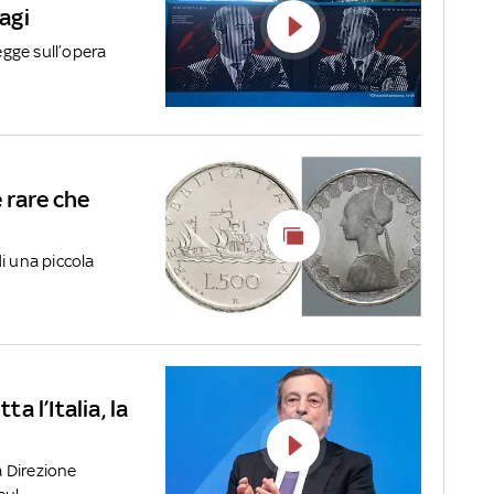
ragi
egge sull’opera
 rare che
di una piccola
ta l’Italia, la
a Direzione