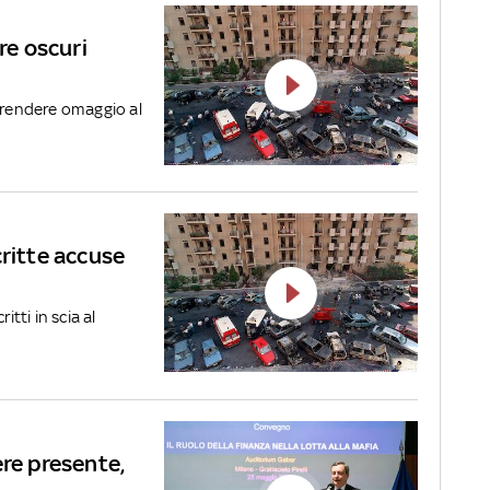
re oscuri
o rendere omaggio al
critte accuse
itti in scia al
ere presente,