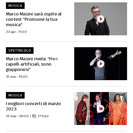
MUSICA
Marco Masini sarà ospite al
contest "Promuovi la tua
musica"
20 apr - 11:03
SPETTACOLO
Marco Masini rivela: "Ho i
capelli artificiali, sono
giapponesi"
31 mar - 15:00
MUSICA
I migliori concerti di marzo
2023
01 mar - 09:00
17 foto