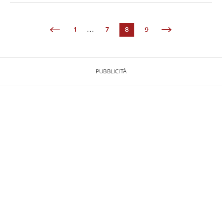
1
...
7
8
9
PUBBLICITÀ