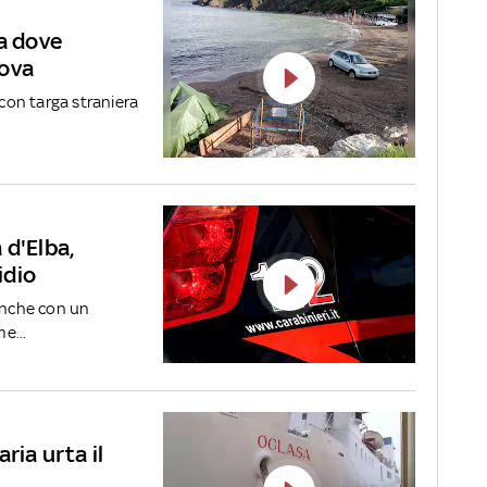
ta dove
uova
on targa straniera
 d'Elba,
idio
 anche con un
e...
ria urta il