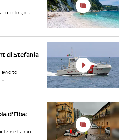
la piccolina, ma
cht di Stefania
 avvolto
...
la d'Elba:
 intense hanno
.