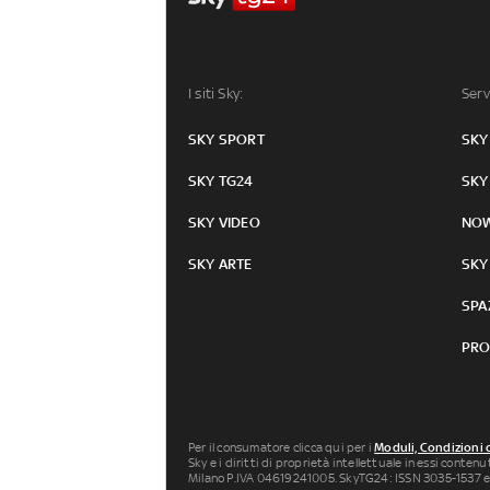
I siti Sky:
Serv
SKY SPORT
SKY
SKY TG24
SKY
SKY VIDEO
NO
SKY ARTE
SKY
SPA
PRO
Per il consumatore clicca qui per i
Moduli, Condizioni 
Sky e i diritti di proprietà intellettuale in essi conten
Milano P.IVA 04619241005. SkyTG24: ISSN 3035-1537 e