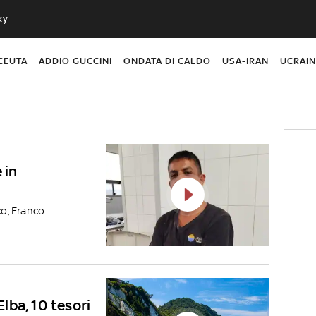
ky
CEUTA
ADDIO GUCCINI
ONDATA DI CALDO
USA-IRAN
UCRAI
 in
co, Franco
Elba, 10 tesori