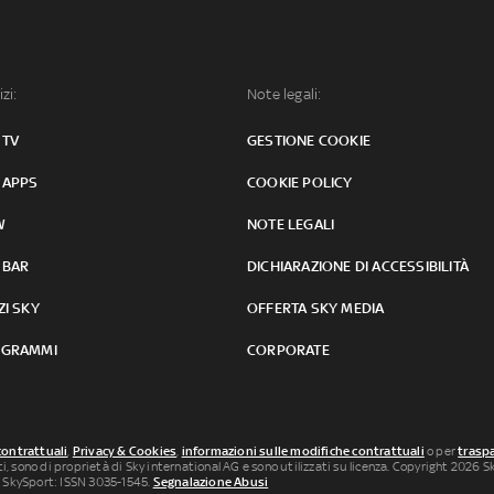
izi:
Note legali:
 TV
GESTIONE COOKIE
 APPS
COOKIE POLICY
W
NOTE LEGALI
 BAR
DICHIARAZIONE DI ACCESSIBILITÀ
ZI SKY
OFFERTA SKY MEDIA
GRAMMI
CORPORATE
contrattuali
,
Privacy & Cookies
,
informazioni sulle modifiche contrattuali
o per
traspa
uti, sono di proprietà di Sky international AG e sono utilizzati su licenza. Copyright 2026 Sky
 SkySport: ISSN 3035-1545.
Segnalazione Abusi