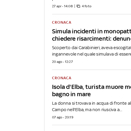
27 apr - 14:08
4 foto
CRONACA
Simula incidenti in monopat
chiedere risarcimenti: denun
Scoperto dai Carabinieri, aveva escogit
ingannevole nel quale simulava di essere
20 ago - 12:27
CRONACA
Isola d'Elba, turista muore me
bagno in mare
La donna si trovava in acqua di fronte al
Campo nell'Elba, ma non riusciva a...
07 ago - 20:19