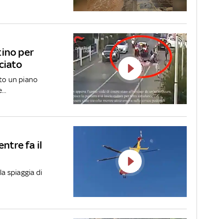
tino per
ciato
ato un piano
...
ntre fa il
la spiaggia di