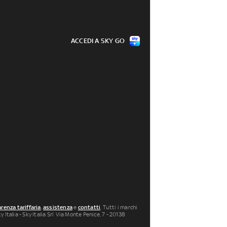
ACCEDI A SKY GO
renza tariffaria
,
assistenza
e
contatti
. Tutti i marchi
 Italia - Sky Italia Srl Via Monte Penice, 7 - 20138