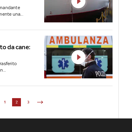
comandante
mente una...
ito da cane:
rasferito
n...
1
2
3