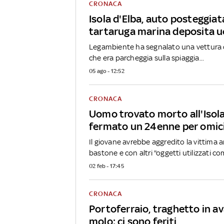
CRONACA
Isola d'Elba, auto posteggia
tartaruga marina deposita 
Legambiente ha segnalato una vettura c
che era parcheggia sulla spiaggia...
05 ago - 12:52
CRONACA
Uomo trovato morto all'Isola
fermato un 24enne per omic
Il giovane avrebbe aggredito la vittima
bastone e con altri "oggetti utilizzati com
02 feb - 17:45
CRONACA
Portoferraio, traghetto in ava
molo: ci sono feriti