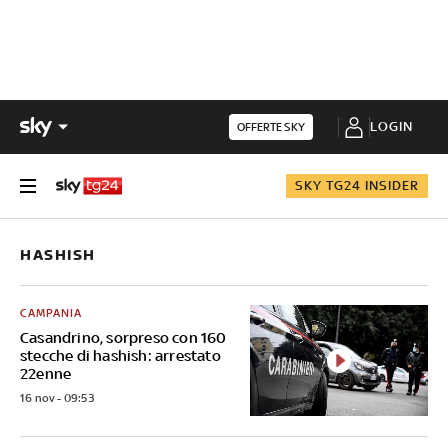
LOGIN
OFFERTE SKY
SKY TG24 INSIDER
HASHISH
CAMPANIA
Casandrino, sorpreso con 160
stecche di hashish: arrestato
22enne
16 nov - 09:53