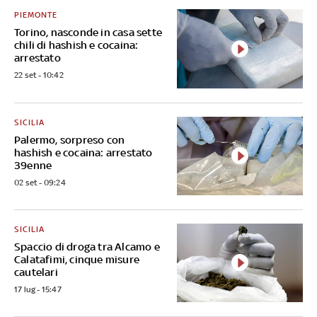
PIEMONTE
Torino, nasconde in casa sette
chili di hashish e cocaina:
arrestato
22 set - 10:42
SICILIA
Palermo, sorpreso con
hashish e cocaina: arrestato
39enne
02 set - 09:24
SICILIA
Spaccio di droga tra Alcamo e
Calatafimi, cinque misure
cautelari
17 lug - 15:47