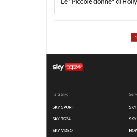
Le "Piccole donne" di Hol
I siti Sky:
Serv
SKY SPORT
SKY
SKY TG24
SKY
SKY VIDEO
NO