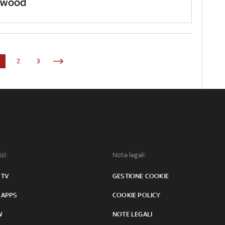
lywood
1
2
3
izi:
Note legali:
 TV
GESTIONE COOKIE
 APPS
COOKIE POLICY
W
NOTE LEGALI