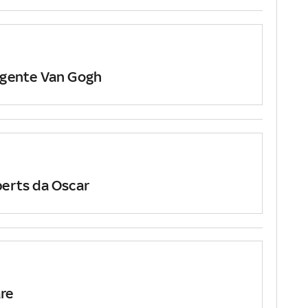
uggente Van Gogh
berts da Oscar
are