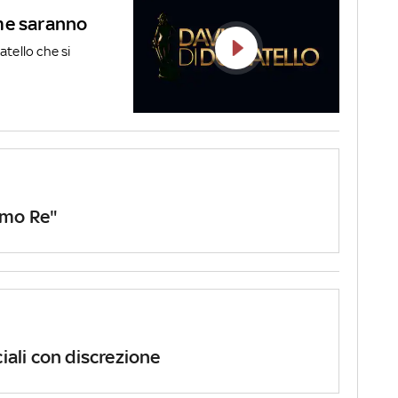
me saranno
atello che si
.
rimo Re"
ciali con discrezione