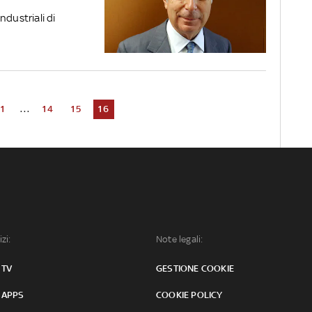
ndustriali di
1
...
14
15
16
izi:
Note legali:
 TV
GESTIONE COOKIE
 APPS
COOKIE POLICY