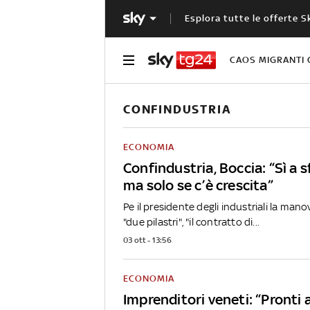
Esplora tutte le offerte S
CAOS MIGRANTI 
CONFINDUSTRIA
ECONOMIA
Confindustria, Boccia: “Sì a s
ma solo se c’è crescita”
Pe il presidente degli industriali la man
"due pilastri", "il contratto di...
03 ott - 13:56
ECONOMIA
Imprenditori veneti: “Pronti 