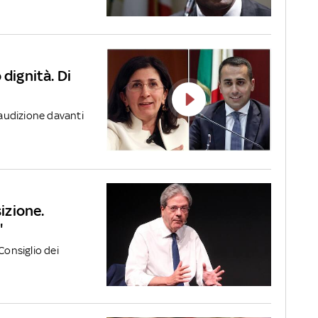
 dignità. Di
 audizione davanti
sizione.
"
Consiglio dei