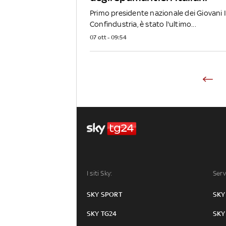
Primo presidente nazionale dei Giovani I
Confindustria, è stato l'ultimo...
07 ott - 09:54
I siti Sky:
Serv
SKY SPORT
SKY
SKY TG24
SKY