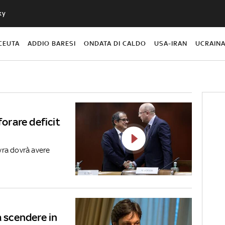
ky
CEUTA
ADDIO BARESI
ONDATA DI CALDO
USA-IRAN
UCRAIN
forare deficit
ovra dovrà avere
a scendere in