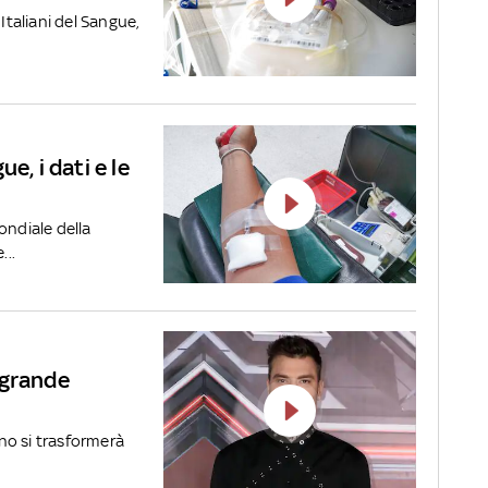
Italiani del Sangue,
e, i dati e le
ondiale della
...
 grande
no si trasformerà