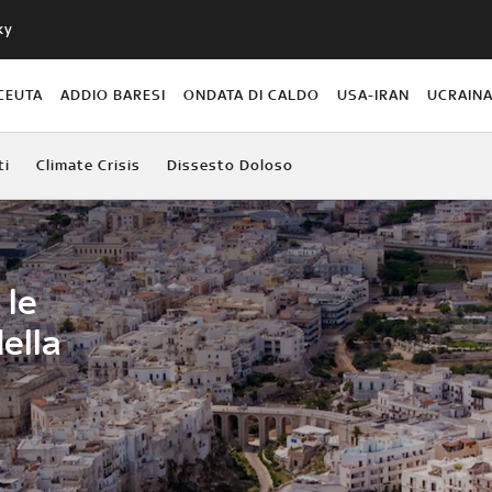
ky
CEUTA
ADDIO BARESI
ONDATA DI CALDO
USA-IRAN
UCRAIN
ti
Climate Crisis
Dissesto Doloso
 le
ella