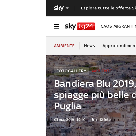
Esplora tutte le offerte S
CAOS MIGRANTI 
AMBIENTE
News
Approfondimen
FOTOGALLERY
AMBIENTE
Bandiera Blu 2019,
spiagge più belle d
Puglia
03 mag 2019 - 19:10
12 foto