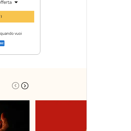
fferta
y TG24 Insider
I
nioni e punti di
i quando vuoi
a di Sky TG24