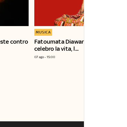
MUSICA
este contro
Fatoumata Diawara: "In concerto
celebro la vita, l...
07 ago - 15:00