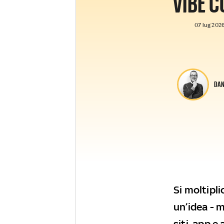
VIBE 
07 lug 2026
DAN
Si moltipl
un’idea - 
siti, app e