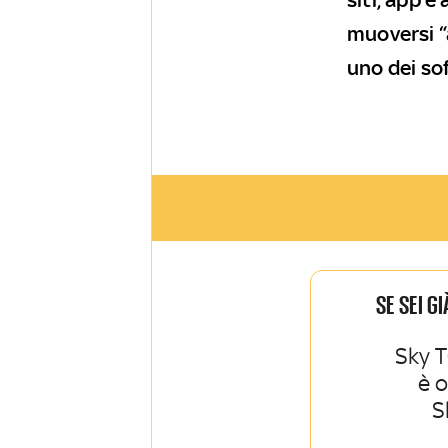
muoversi “
uno dei so
SE SEI G
Sky T
è 
S