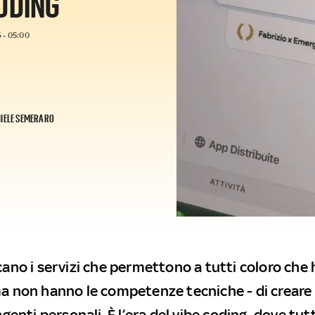
CODING
 - 05:00
IELE SEMERARO
icano i servizi che permettono a tutti coloro che
ma non hanno le competenze tecniche - di creare 
 agenti personali. È l’era del vibe coding, dove tu