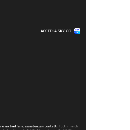
ACCEDI A SKY GO
renza tariffaria
,
assistenza
e
contatti
. Tutti i marchi