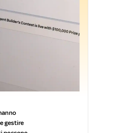
 hanno
e gestire
tti possono