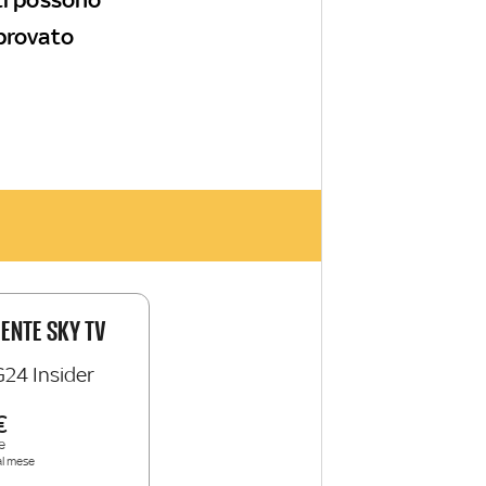
 provato
IENTE SKY TV
G24 Insider
e
al mese