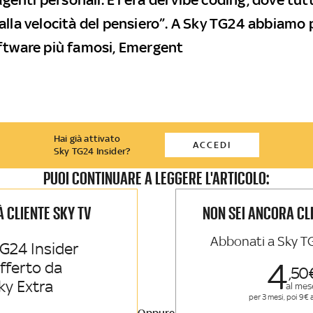
alla velocità del pensiero”. A Sky TG24 abbiamo
ftware più famosi, Emergent
Hai già attivato
ACCEDI
Sky TG24 Insider?
PUOI CONTINUARE A LEGGERE L'ARTICOLO:
IÀ CLIENTE SKY TV
NON SEI ANCORA CL
Abbonati a Sky T
G24 Insider
4
offerto da
50
ky Extra
al mes
per 3 mesi, poi 9€ 
Oppure