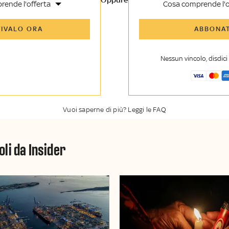
rende l'offerta
Cosa comprende l'o
icoli di Sky TG24 Insider e
Tutti gli articoli di Sk
TIVALO ORA
ABBONAT
nsider
enti, opinioni e punti di
Approfondimenti
,
opi
voli
vista autorevoli
Nessun vincolo, disdic
er esclusiva di Sky TG24
La newsletter esclusiv
y Sport Insider
Insider
Vuoi saperne di più? Leggi le FAQ
oli da Insider