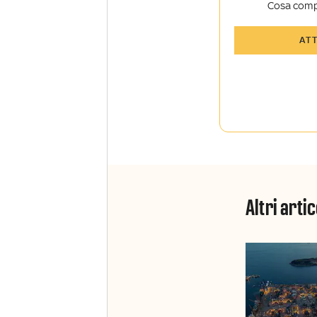
Cosa comp
Tutti gli art
AT
Sky Sport I
Approfondim
vista autore
La newslett
Insider e Sk
Altri artic