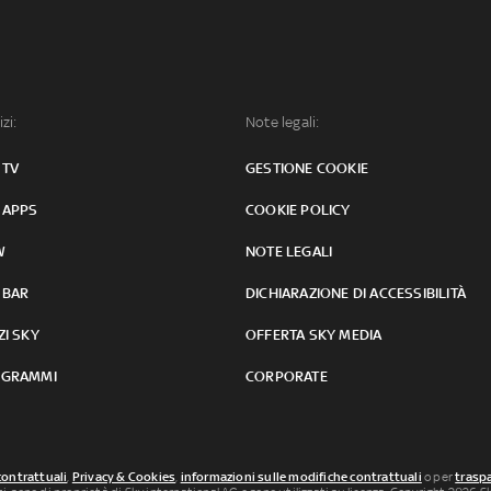
izi:
Note legali:
 TV
GESTIONE COOKIE
 APPS
COOKIE POLICY
W
NOTE LEGALI
 BAR
DICHIARAZIONE DI ACCESSIBILITÀ
ZI SKY
OFFERTA SKY MEDIA
GRAMMI
CORPORATE
contrattuali
,
Privacy & Cookies
,
informazioni sulle modifiche contrattuali
o per
traspa