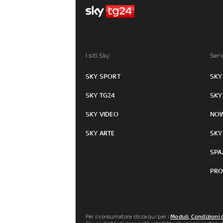
I siti Sky:
Serv
SKY SPORT
SKY
SKY TG24
SKY
SKY VIDEO
NO
SKY ARTE
SKY
SPA
PRO
Per il consumatore clicca qui per i
Moduli, Condizioni 