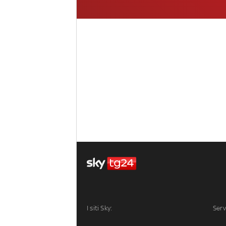
I siti Sky:
Serv