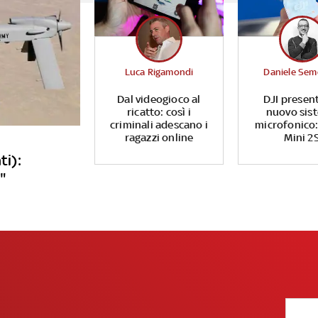
Luca Rigamondi
Daniele Sem
Dal videogioco al
DJI presen
ricatto: così i
nuovo sis
criminali adescano i
microfonico:
ragazzi online
Mini 2
ti):
"