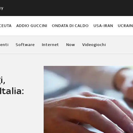
ky
CEUTA
ADDIO GUCCINI
ONDATA DI CALDO
USA-IRAN
UCRAI
enti
Software
Internet
Now
Videogiochi
i,
Italia: