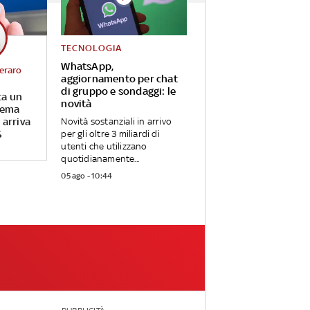
TECNOLOGIA
WhatsApp,
eraro
aggiornamento per chat
di gruppo e sondaggi: le
ta un
novità
tema
 arriva
Novità sostanziali in arrivo
S
per gli oltre 3 miliardi di
utenti che utilizzano
quotidianamente...
05 ago - 10:44