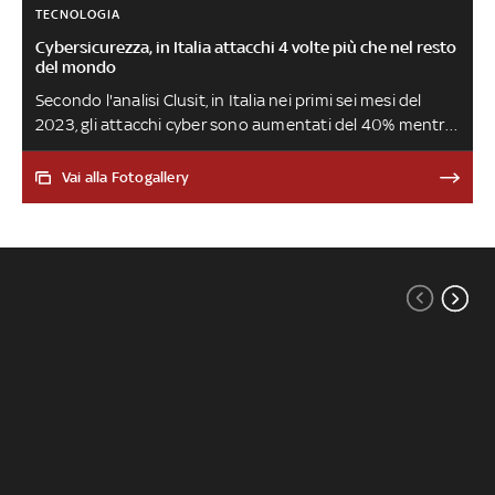
TECNOLOGIA
Cybersicurezza, in Italia attacchi 4 volte più che nel resto
del mondo
Secondo l'analisi Clusit, in Italia nei primi sei mesi del
2023, gli attacchi cyber sono aumentati del 40% mentre
altrove si attestano a livelli più moderati. In 5 anni il balzo
nel nostro Paese ha raggiunto il +300%
Vai alla Fotogallery