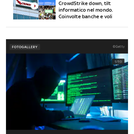
CrowdStrike down, tilt
informatico nel mondo.
Coinvolte banche e voli
©Getty
FOTOGALLERY
1/10