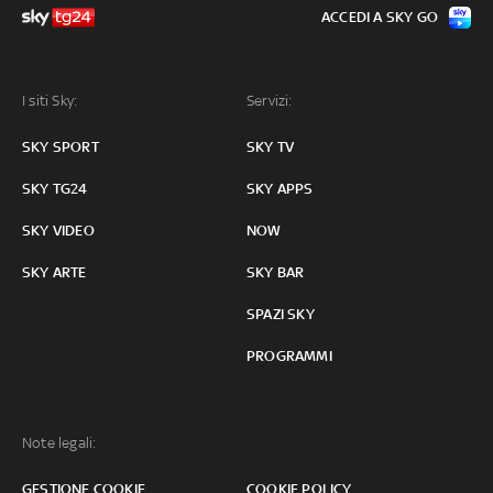
ACCEDI A SKY GO
I siti Sky:
Servizi:
SKY SPORT
SKY TV
SKY TG24
SKY APPS
SKY VIDEO
NOW
SKY ARTE
SKY BAR
SPAZI SKY
PROGRAMMI
Note legali:
GESTIONE COOKIE
COOKIE POLICY