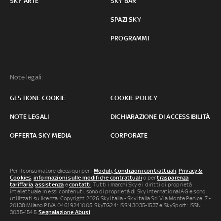
SKY ARTE
SKY BAR
SPAZI SKY
PROGRAMMI
Note legali:
GESTIONE COOKIE
COOKIE POLICY
NOTE LEGALI
DICHIARAZIONE DI ACCESSIBILITÀ
OFFERTA SKY MEDIA
CORPORATE
Per il consumatore clicca qui per i
Moduli, Condizioni contrattuali
,
Privacy &
Cookies
,
informazioni sulle modifiche contrattuali
o per
trasparenza
tariffaria
,
assistenza
e
contatti
. Tutti i marchi Sky e i diritti di proprietà
intellettuale in essi contenuti, sono di proprietà di Sky international AG e sono
utilizzati su licenza. Copyright 2026 Sky Italia - Sky Italia Srl Via Monte Penice, 7 -
20138 Milano P.IVA 04619241005. SkyTG24: ISSN 3035-1537 e SkySport: ISSN
3035-1545.
Segnalazione Abusi