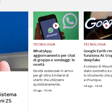
E
TECNOLOGIA
TECNOLOGIA
WhatsApp,
Google Earth ri
aggiornamento per chat
funziona AI: tro
di gruppo e sondaggi: le
deepfake
novità
Il colosso di Moun
Novità sostanziali in arrivo
stato costretto a
per gli oltre 3 miliardi di
lo strumento che 
utenti che utilizzano
a chiunque...
quotidianamente...
04 ago - 14:04
05 ago - 10:44
sistema
ni 2S