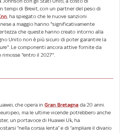
a Johnson con gli Stati Uniti, a costo di
in tempi di Brexit, con un partner del peso di
Cnn
, ha spiegato che le nuove sanzioni
cinese a maggio hanno "significativamente
ncertezza che queste hanno creato intorno alla
gno Unito non è più sicuro di poter garantire la
ture". Le componenti ancora attive fornite da
 rimosse "entro il 2027".
uawei, che opera in
Gran Bretagna
da 20 anni.
 europeo, ma le ultime vicende potrebbero anche
ter, un portavoce di Huawei Uk, ha
ostarsi “nella corsia lenta” e di “ampliare il divario