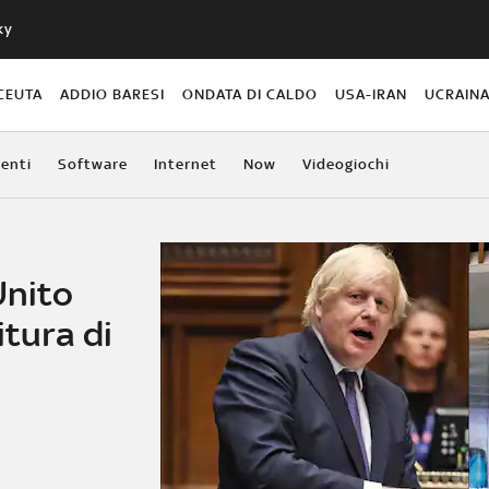
ky
CEUTA
ADDIO BARESI
ONDATA DI CALDO
USA-IRAN
UCRAIN
enti
Software
Internet
Now
Videogiochi
Unito
itura di