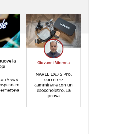
muove la
Giovanni Mirenna
ppi
NAVEE EXO S Pro,
correre e
tain View è
camminare con un
 sospendere
esoscheletro. La
permetteva
prova