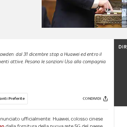
DI
Dowden: dal 31 dicembre stop a Huawei ed entro il
nti attive. Pesano le sanzioni Usa alla compagnia
onti Preferite
CONDIVIDI
nnunciato ufficialmente: Huawei, colosso cinese
so
dalla fornitura della nuova rete 5G del paese.