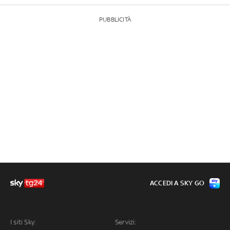
PUBBLICITÀ
ACCEDI A SKY GO
I siti Sky:
Servizi: